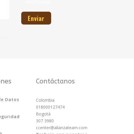
electrónico.
ones
Contáctanos
de Datos
Colombia
018000127474
Bogotá
Seguridad
307 3980
ccenter@alianzateam.com
b