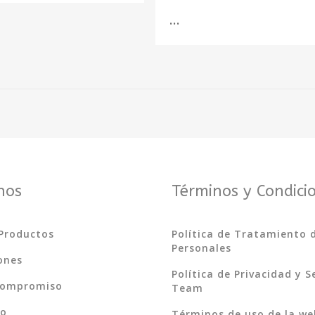
...
nos
Términos y Condici
Productos
Política de Tratamiento 
Personales
ones
Política de Privacidad y 
Compromiso
Team
do
Términos de uso de la we