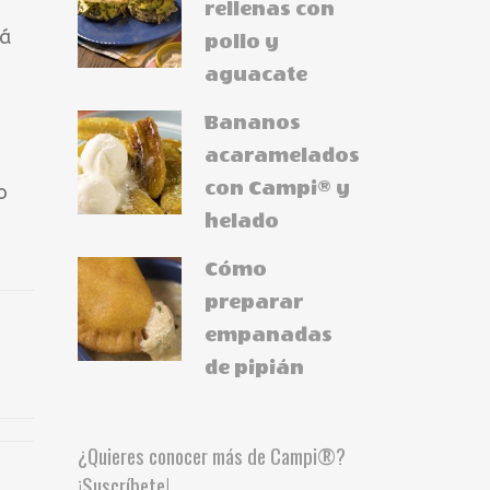
rellenas con
tá
pollo y
aguacate
Bananos
acaramelados
con Campi® y
o
helado
Cómo
preparar
empanadas
de pipián
¿Quieres conocer más de Campi®?
¡Suscríbete!