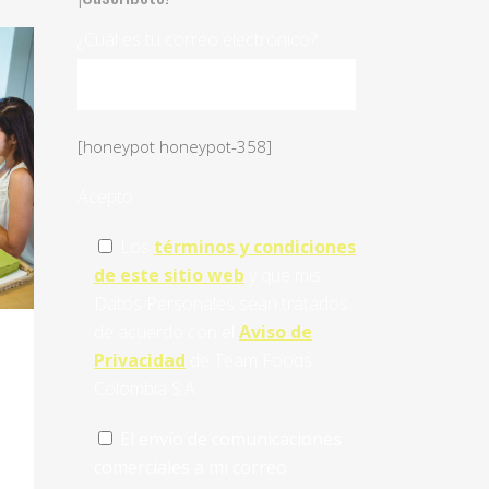
¿Cuál es tu correo electrónico?
[honeypot honeypot-358]
Acepto:
Los
términos y condiciones
de este sitio web
y que mis
Datos Personales sean tratados
de acuerdo con el
Aviso de
Privacidad
de Team Foods
Colombia S.A.
El envío de comunicaciones
comerciales a mi correo