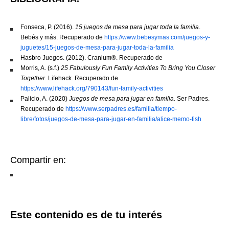
Fonseca, P. (2016).
15 juegos de mesa para jugar toda la familia
.
Bebés y más. Recuperado de
https://www.bebesymas.com/juegos-y-
juguetes/15-juegos-de-mesa-para-jugar-toda-la-familia
Hasbro Juegos. (2012). Cranium®. Recuperado de
Morris, A. (s.f.)
25 Fabulously Fun Family Activities To Bring You Closer
Together
. Lifehack. Recuperado de
https://www.lifehack.org/790143/fun-family-activities
Palicio, A. (2020)
Juegos de mesa para jugar en familia.
Ser Padres.
Recuperado de
https://www.serpadres.es/familia/tiempo-
libre/fotos/juegos-de-mesa-para-jugar-en-familia/alice-memo-fish
Compartir en:
Este contenido es de tu interés