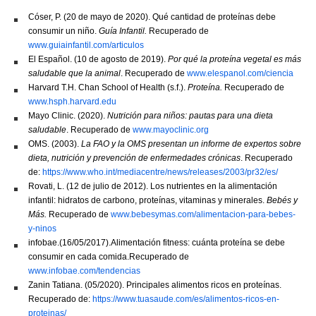
Cóser, P. (20 de mayo de 2020). Qué cantidad de proteínas debe
consumir un niño.
Guía Infantil.
Recuperado de
www.guiainfantil.com/articulos
El Español. (10 de agosto de 2019).
Por qué la proteína vegetal es más
saludable que la animal
. Recuperado de
www.elespanol.com/ciencia
Harvard T.H. Chan School of Health (s.f.).
Proteína.
Recuperado de
www.hsph.harvard.edu
Mayo Clinic. (2020).
Nutrición para niños: pautas para una dieta
saludable
. Recuperado de
www.mayoclinic.org
OMS. (2003).
La FAO y la OMS presentan un informe de expertos sobre
dieta, nutrición y prevención de enfermedades crónicas
. Recuperado
de:
https://www.who.int/mediacentre/news/releases/2003/pr32/es/
Rovati, L. (12 de julio de 2012). Los nutrientes en la alimentación
infantil: hidratos de carbono, proteínas, vitaminas y minerales.
Bebés y
Más.
Recuperado de
www.bebesymas.com/alimentacion-para-bebes-
y-ninos
infobae.(16/05/2017).Alimentación fitness: cuánta proteína se debe
consumir en cada comida.Recuperado de
www.infobae.com/tendencias
Zanin Tatiana. (05/2020). Principales alimentos ricos en proteínas.
Recuperado de:
https://www.tuasaude.com/es/alimentos-ricos-en-
proteinas/