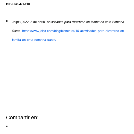
BIBLIOGRAFÍA
Jelpit (2022, 8 de abril).
Actividades para divertirse en familia en esta Semana
Santa
.
https://www.jelpit.com/blog/bienestar/10-actividades-para-divertirse-en-
familia-en-esta-semana-santa/
Compartir en: