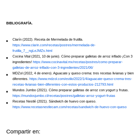
BIBLIOGRAFÍA.
Clarín (2022). Receta de Mermelada de frutilla.
https://www.clarin.com/recetas/postres/mermelada-de-
frutilla_7__ngLeJMZs.html
Cocina Vital (2021, 10 de junio). Cómo preparar galletas de arroz inflado ¡Con 3
ingredientes!
https://www.cocinavital.mx/recetas/postres/como-preparar-
galletas-de-arroz-inflado-con-3-ingredientes/2021/06/
MDZol (2022, 4 de enero). Aguacate y queso crema: tres recetas livianas y bien
diferentes.
https://www.mdzol.com/estilo/2022/1/4/aguacate-queso-crema-tres-
recetas-livianas-bien-diferentes-con-estos-productos-212793.html
Mundos Jumbo (2021). Cómo preparar galletas de arroz con yogurt y frutas.
https://mundosjumbo.cl/recetas/postres/galletas-arroz-yogurt-frutas
Recetas Nestlé (2021). Sándwich de huevo con queso.
https://www.recetasnestlecam.com/recetas/sandwich-de-huevo-con-queso
Compartir en: